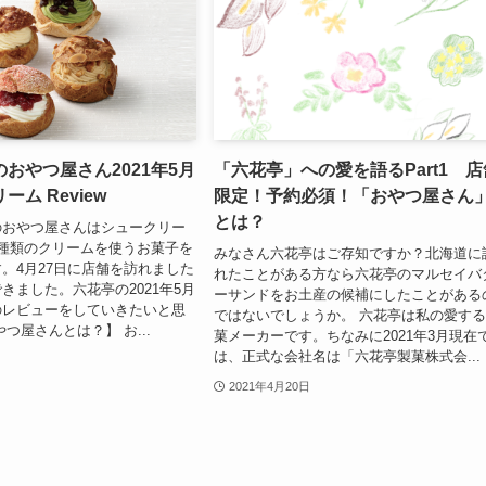
おやつ屋さん2021年5月
「六花亭」への愛を語るPart1 店
ム Review
限定！予約必須！「おやつ屋さん
とは？
のおやつ屋さんはシュークリー
種類のクリームを使うお菓子を
みなさん六花亭はご存知ですか？北海道に
。4月27日に店舗を訪れました
れたことがある方なら六花亭のマルセイバ
きました。六花亭の2021年5月
ーサンドをお土産の候補にしたことがある
のレビューをしていきたいと思
ではないでしょうか。 六花亭は私の愛す
つ屋さんとは？】 お...
菓メーカーです。ちなみに2021年3月現在
は、正式な会社名は「六花亭製菓株式会...
2021年4月20日