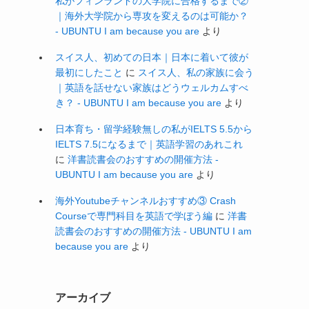
私がフィンランドの大学院に合格するまで②
｜海外大学院から専攻を変えるのは可能か？
- UBUNTU I am because you are
より
スイス人、初めての日本｜日本に着いて彼が
最初にしたこと
に
スイス人、私の家族に会う
｜英語を話せない家族はどうウェルカムすべ
き？ - UBUNTU I am because you are
より
日本育ち・留学経験無しの私がIELTS 5.5から
IELTS 7.5になるまで｜英語学習のあれこれ
に
洋書読書会のおすすめの開催方法 -
UBUNTU I am because you are
より
海外Youtubeチャンネルおすすめ③ Crash
Courseで専門科目を英語で学ぼう編
に
洋書
読書会のおすすめの開催方法 - UBUNTU I am
because you are
より
アーカイブ