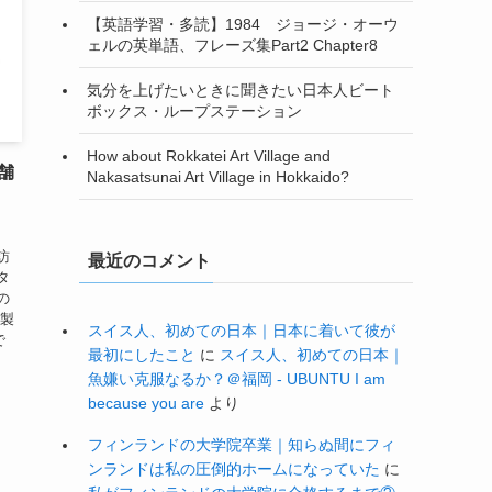
【英語学習・多読】1984 ジョージ・オーウ
ェルの英単語、フレーズ集Part2 Chapter8
気分を上げたいときに聞きたい日本人ビート
ボックス・ループステーション
How about Rokkatei Art Village and
舗
Nakasatsunai Art Village in Hokkaido?
」
訪
最近のコメント
タ
の
る製
スイス人、初めての日本｜日本に着いて彼が
で
最初にしたこと
に
スイス人、初めての日本｜
魚嫌い克服なるか？＠福岡 - UBUNTU I am
because you are
より
フィンランドの大学院卒業｜知らぬ間にフィ
ンランドは私の圧倒的ホームになっていた
に