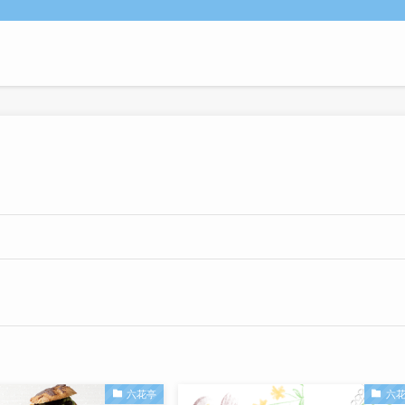
六花亭
六