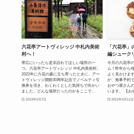
六花亭アートヴィレッジ 中札内美術
「六花亭」の
村へ！
編シュークリー
帯広にいったら是非訪れてほしい場所の一
今月の六花亭
つ、六花亭アートヴィレッジ 中札内美術村。
ム！昨年から4
2022年に六花の森に立ち寄ったときに、アー
よく見かけます
トヴィレッジ開館30周年記念でノベルティ引
が、無事予約で
換券を頂き、わくわくとした気持ちで向かい
おやつ屋さん
ました。どんな場所だったのかをここで...
います。 【おや
2023年5月7日
2021年5月11日