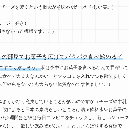
チーズを裂くという概念が意味不明だったらしい笑。）
ージー好き）
さなかった模様です。。）
ルの部屋でお菓子を広げてパクパク食べ始めるイ
てすごく嬉しそう。
私は夜中にお菓子を食べるなんて罪深いこ
に食べて大丈夫なんかい」とツッコミを入れつつも微笑ましく
ら何やらを食べても太らない体質なのです羨ましい。）
本よりかなり充実していることが多いのですが（チーズや牛乳
、彼によると日本の素晴らしいところは清涼飲料水やお菓子の
いた3週間ほど彼は毎日コンビニをチェックし、新しいジュー
からは、「欲しい飲み物がない…」としょんぼりする有様で