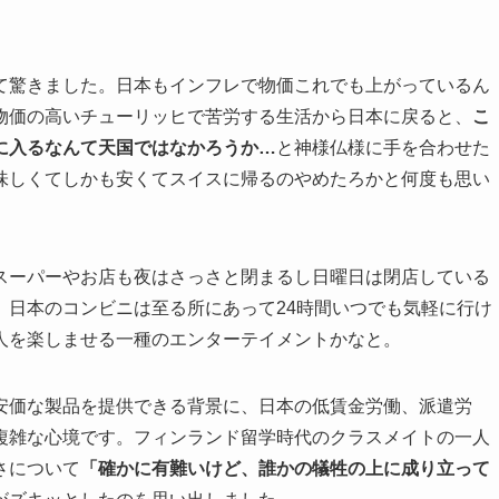
て驚きました。日本もインフレで物価これでも上がっているん
物価の高いチューリッヒで苦労する生活から日本に戻ると、
こ
に入るなんて天国ではなかろうか…
と神様仏様に手を合わせた
味しくてしかも安くてスイスに帰るのやめたろかと何度も思い
スーパーやお店も夜はさっさと閉まるし日曜日は閉店している
、日本のコンビニは至る所にあって24時間いつでも気軽に行け
人を楽しませる一種のエンターテイメントかなと。
安価な製品を提供できる背景に、日本の低賃金労働、派遣労
複雑な心境です。フィンランド留学時代のクラスメイトの一人
さについて
「確かに有難いけど、誰かの犠牲の上に成り立って