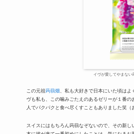
イヴが愛してやまない
この元祖
蒟蒻畑
、私も大好きで日本にいた頃はよ
ヴも私も、この噛みごたえのあるゼリーが１番の
人でパクパクと食べ尽くすこともありました笑（
スイスにはもちろん蒟蒻なぞないので、その新し
本に彼が来て一番初めにしたことは、気になるお