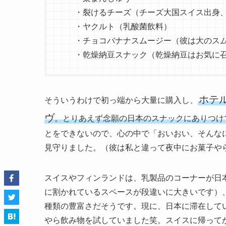
・裂けるチーズ（チーズ大国スイス出身、
・ヤクルト（乳酸菌飲料）
・チョコバナナスムージー（彼は大のスム
・乾燥納豆スナック（乾燥納豆はお気に召
ホテ
そういうわけで初っ端から大量に購入し、
ヴ
。とりあえず念願の日本のスナックにありつけ
とをできないので、心の中で「おいおい、そんな
見守りました。（彼は私と違って夜中にお菓子や
スイスやフィンランドは、乳製品のコーナーが日
に割かれているスペースが段違いに大きいです）
種類の豊富さだそうです。現に、日本に滞在して
やら飲み物を試していました笑。スイスに帰って