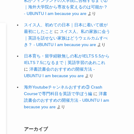
私がフィンランドの大学院に合格するまで②
間
｜海外大学院から専攻を変えるのは可能か？
- UBUNTU I am because you are
より
スイス人、初めての日本｜日本に着いて彼が
最初にしたこと
に
スイス人、私の家族に会う
｜英語を話せない家族はどうウェルカムすべ
き？ - UBUNTU I am because you are
より
日本育ち・留学経験無しの私がIELTS 5.5から
IELTS 7.5になるまで｜英語学習のあれこれ
に
洋書読書会のおすすめの開催方法 -
UBUNTU I am because you are
より
海外Youtubeチャンネルおすすめ③ Crash
Courseで専門科目を英語で学ぼう編
に
洋書
読書会のおすすめの開催方法 - UBUNTU I am
because you are
より
アーカイブ